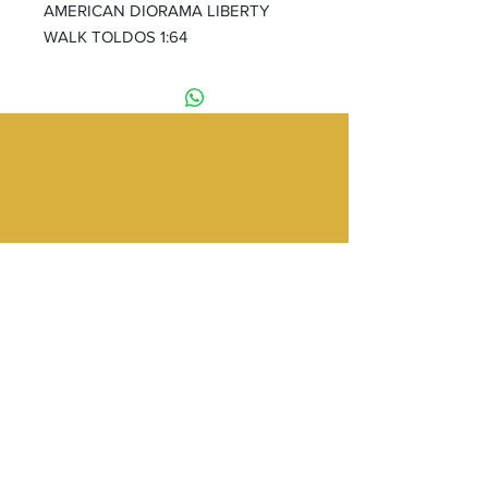
AMERICAN DIORAMA LIBERTY
WALK TOLDOS 1:64
Tienda
Providencia 2348 Local 83
Galería Los Pájaros
Metro Los Leones
Providencia, Santiago