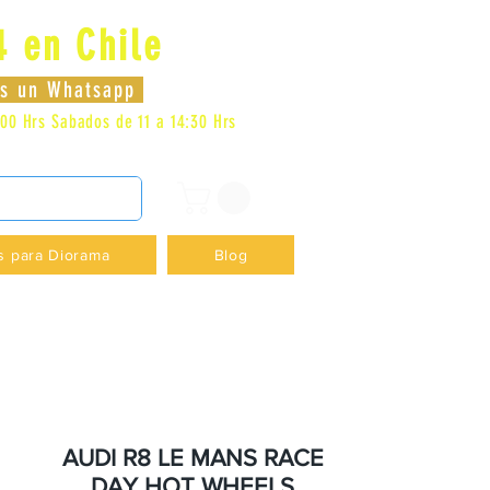
4 en Chile
Log In
nos un Whatsapp
:00 Hrs
Sabados de 11 a 14:30 Hrs
DENCIA - +56996413007
s para Diorama
Blog
AUDI R8 LE MANS RACE
DAY HOT WHEELS