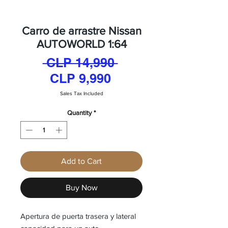
Carro de arrastre Nissan
AUTOWORLD 1:64
Regular
 CLP 14,990 
Sale
Price
CLP 9,990
Price
Sales Tax Included
Quantity
*
Add to Cart
Buy Now
Apertura de puerta trasera y lateral