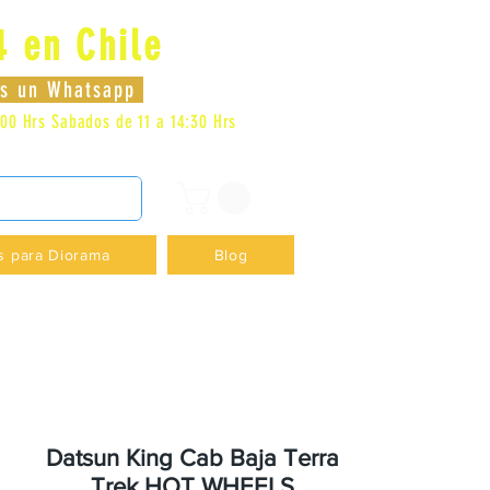
4 en Chile
Log In
nos un Whatsapp
:00 Hrs
Sabados de 11 a 14:30 Hrs
DENCIA - +56996413007
s para Diorama
Blog
Datsun King Cab Baja Terra
Trek HOT WHEELS