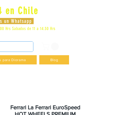
4 en Chile
Log In
nos un Whatsapp
:00 Hrs
Sabados de 11 a 14:30 Hrs
DENCIA - +56996413007
s para Diorama
Blog
Ferrari La Ferrari EuroSpeed
HOT WHEELS PREMIUM