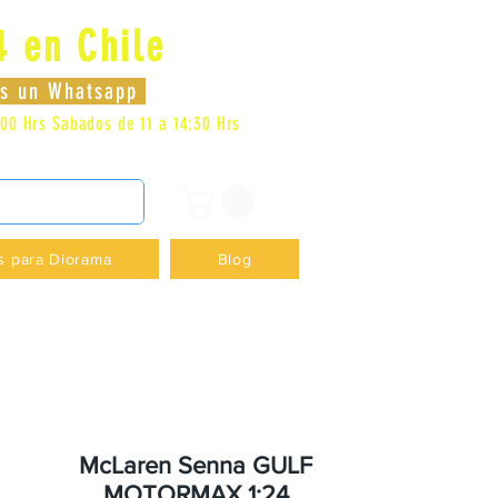
4 en Chile
Log In
nos un Whatsapp
:00 Hrs
Sabados de 11 a 14:30 Hrs
DENCIA - +56996413007
s para Diorama
Blog
McLaren Senna GULF
MOTORMAX 1:24