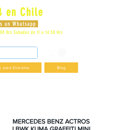
4 en Chile
Log In
nos un Whatsapp
:00 Hrs
Sabados de 11 a 14:30 Hrs
DENCIA - +56996413007
s para Diorama
Blog
MERCEDES BENZ ACTROS
LBWK KUMA GRAFFITI MINI