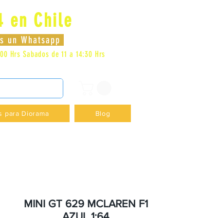
4 en Chile
Log In
nos un Whatsapp
:00 Hrs
Sabados de 11 a 14:30 Hrs
DENCIA - +56996413007
s para Diorama
Blog
MINI GT 629 MCLAREN F1
AZUL 1:64