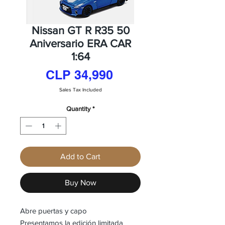
Nissan GT R R35 50
Aniversario ERA CAR
1:64
Price
CLP 34,990
Sales Tax Included
Quantity
*
Add to Cart
Buy Now
Abre puertas y capo
Presentamos la edición limitada