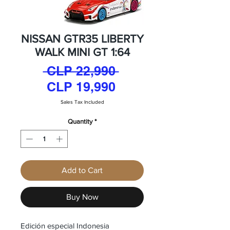
NISSAN GTR35 LIBERTY
WALK MINI GT 1:64
Regular
 CLP 22,990 
Sale
Price
CLP 19,990
Price
Sales Tax Included
Quantity
*
Add to Cart
Buy Now
Edición especial Indonesia