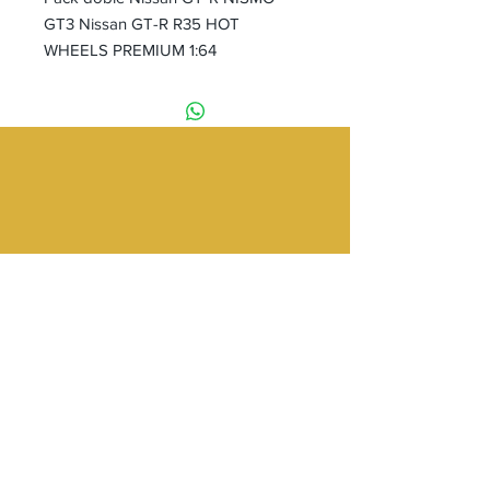
GT3 Nissan GT-R R35 HOT
WHEELS PREMIUM 1:64
Tienda
Providencia 2348 Local 83
Galería Los Pájaros
Metro Los Leones
Providencia, Santiago