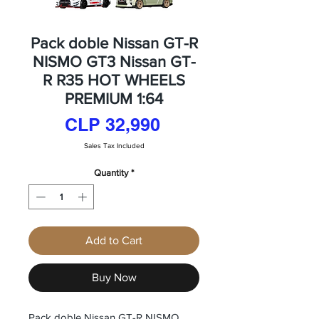
Pack doble Nissan GT-R
NISMO GT3 Nissan GT-
R R35 HOT WHEELS
PREMIUM 1:64
Price
CLP 32,990
Sales Tax Included
Quantity
*
Add to Cart
Buy Now
Pack doble Nissan GT-R NISMO