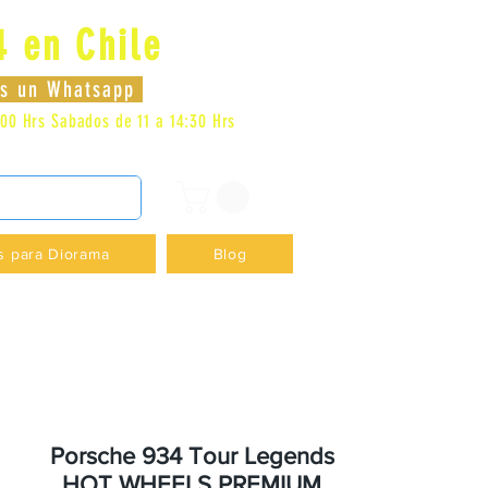
4 en Chile
Log In
nos un Whatsapp
:00 Hrs
Sabados de 11 a 14:30 Hrs
DENCIA - +56996413007
s para Diorama
Blog
Porsche 934 Tour Legends
HOT WHEELS PREMIUM