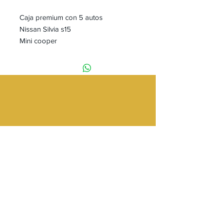
Caja premium con 5 autos
Nissan Silvia s15
Mini cooper
Lamborghini
Ford GT
Porsche 911
Todos con ruedas de goma y
metalicos
Tienda
Providencia 2348 Local 83
Galería Los Pájaros