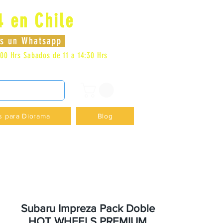
4 en Chile
Log In
nos un Whatsapp
:00 Hrs
Sabados de 11 a 14:30 Hrs
DENCIA - +56996413007
s para Diorama
Blog
Subaru Impreza Pack Doble
HOT WHEELS PREMIUM