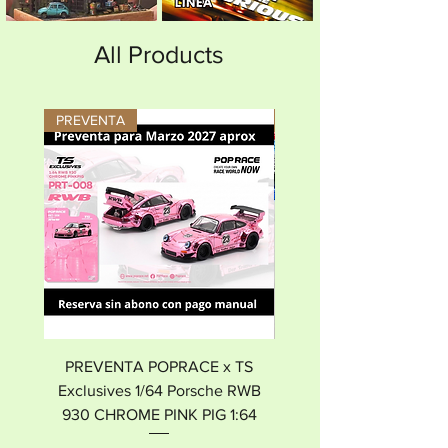
All Products
PREVENTA
Nuevo
PREVENTA POPRACE x TS
Caja acrílica doble auto
Exclusives 1/64 Porsche RWB
con auto escala 1:
930 CHROME PINK PIG 1:64