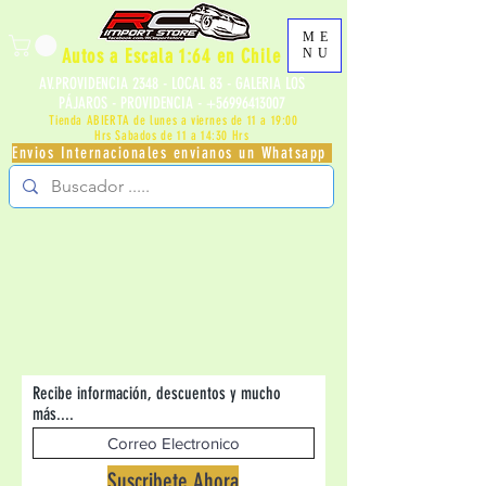
ME
Autos a Escala 1:64 en Chile
NU
AV.PROVIDENCIA 2348 - LOCAL 83 - GALERIA LOS
PÁJAROS - PROVIDENCIA -
+56996413007
Tienda ABIERTA de lunes a viernes de 11 a 19:00
Hrs
Sabados de 11 a 14:30 Hrs
Envios Internacionales envianos un Whatsapp
Recibe información, descuentos y mucho
más....
Suscribete Ahora